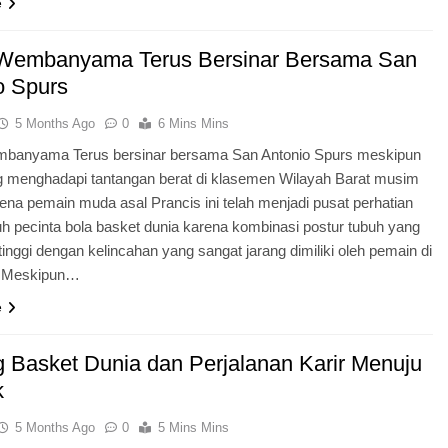
e
 Wembanyama Terus Bersinar Bersama San
o Spurs
5 Months Ago
0
6 Mins Mins
mbanyama Terus bersinar bersama San Antonio Spurs meskipun
g menghadapi tantangan berat di klasemen Wilayah Barat musim
ena pemain muda asal Prancis ini telah menjadi pusat perhatian
uh pecinta bola basket dunia karena kombinasi postur tubuh yang
 tinggi dengan kelincahan yang sangat jarang dimiliki oleh pemain di
. Meskipun…
e
g Basket Dunia dan Perjalanan Karir Menuju
k
5 Months Ago
0
5 Mins Mins