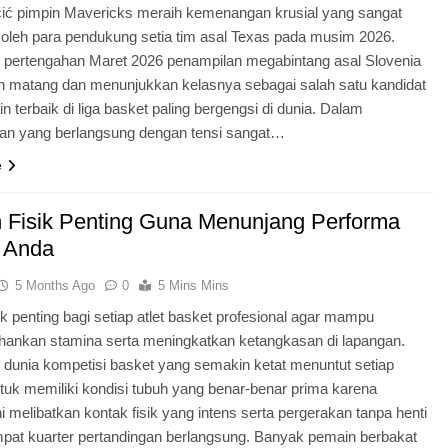
ić pimpin Mavericks meraih kemenangan krusial yang sangat
 oleh para pendukung setia tim asal Texas pada musim 2026.
pertengahan Maret 2026 penampilan megabintang asal Slovenia
in matang dan menunjukkan kelasnya sebagai salah satu kandidat
n terbaik di liga basket paling bergengsi di dunia. Dalam
gan yang berlangsung dengan tensi sangat…
e
n Fisik Penting Guna Menunjang Performa
 Anda
5 Months Ago
0
5 Mins Mins
sik penting bagi setiap atlet basket profesional agar mampu
ankan stamina serta meningkatkan ketangkasan di lapangan.
dunia kompetisi basket yang semakin ketat menuntut setiap
ntuk memiliki kondisi tubuh yang benar-benar prima karena
ni melibatkan kontak fisik yang intens serta pergerakan tanpa henti
pat kuarter pertandingan berlangsung. Banyak pemain berbakat