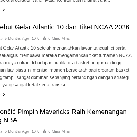
e
but Gelar Atlantic 10 dan Tiket NCAA 2026
5 Months Ago
0
6 Mins Mins
Gelar Atlantic 10 setelah mengalahkan lawan tangguh di partai
g sekaligus membawa mereka mengamankan tiket turnamen NCAA
a meyakinkan di hadapan publik bola basket perguruan tinggi.
n luar biasa ini menjadi momen bersejarah bagi program basket
 tampil sangat dominan sepanjang pertandingan dengan strategi
 yang sangat ketat serta transisi…
e
ončić Pimpin Mavericks Raih Kemenangan
ng NBA
5 Months Ago
0
6 Mins Mins