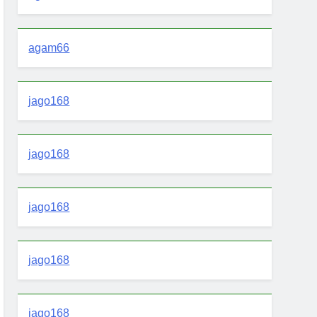
agam66
jago168
jago168
jago168
jago168
jago168