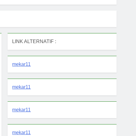
LINK ALTERNATIF :
mekar11
mekar11
mekar11
mekar11