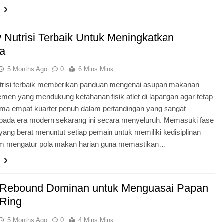
e
 Nutrisi Terbaik Untuk Meningkatkan
a
5 Months Ago
0
6 Mins Mins
trisi terbaik memberikan panduan mengenai asupan makanan
emen yang mendukung ketahanan fisik atlet di lapangan agar tetap
ama empat kuarter penuh dalam pertandingan yang sangat
f pada era modern sekarang ini secara menyeluruh. Memasuki fase
yang berat menuntut setiap pemain untuk memiliki kedisiplinan
lam mengatur pola makan harian guna memastikan…
e
 Rebound Dominan untuk Menguasai Papan
 Ring
5 Months Ago
0
4 Mins Mins