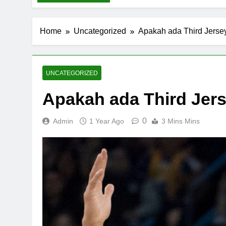
Home
Uncategorized
Apakah ada Third Jerse
UNCATEGORIZED
Apakah ada Third Jer
0
Admin
1 Year Ago
3 Mins Mins