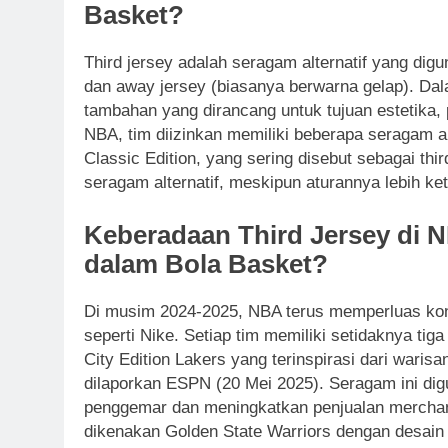
Basket?
Third jersey adalah seragam alternatif yang dig
dan away jersey (biasanya berwarna gelap). Dala
tambahan yang dirancang untuk tujuan estetika,
NBA, tim diizinkan memiliki beberapa seragam alt
Classic Edition, yang sering disebut sebagai thi
seragam alternatif, meskipun aturannya lebih ket
Keberadaan Third Jersey di 
dalam Bola Basket?
Di musim 2024-2025, NBA terus memperluas kons
seperti Nike. Setiap tim memiliki setidaknya tig
City Edition Lakers yang terinspirasi dari waris
dilaporkan ESPN (20 Mei 2025). Seragam ini dig
penggemar dan meningkatkan penjualan merchandi
dikenakan Golden State Warriors dengan desain b