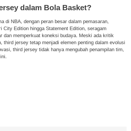
ersey dalam Bola Basket?
tama di NBA, dengan peran besar dalam pemasaran,
ari City Edition hingga Statement Edition, seragam
r dan memperkuat koneksi budaya. Meski ada kritik
, third jersey tetap menjadi elemen penting dalam evolusi
vasi, third jersey tidak hanya mengubah penampilan tim,
ni.