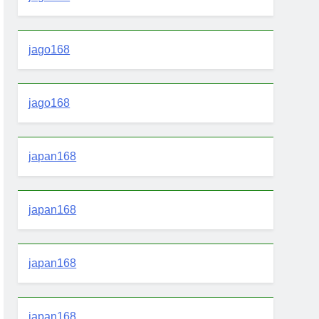
jago168
jago168
japan168
japan168
japan168
japan168