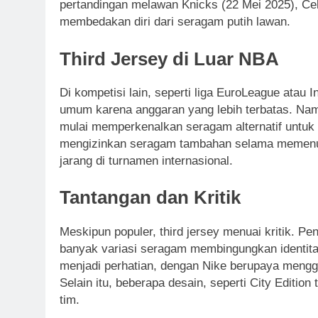
pertandingan melawan Knicks (22 Mei 2025), Cel
membedakan diri dari seragam putih lawan.
Third Jersey di Luar NBA
Di kompetisi lain, seperti liga EuroLeague atau 
umum karena anggaran yang lebih terbatas. Namu
mulai memperkenalkan seragam alternatif untuk 
mengizinkan seragam tambahan selama memenuh
jarang di turnamen internasional.
Tantangan dan Kritik
Meskipun populer, third jersey menuai kritik. P
banyak variasi seragam membingungkan identita
menjadi perhatian, dengan Nike berupaya mengg
Selain itu, beberapa desain, seperti City Edition 
tim.