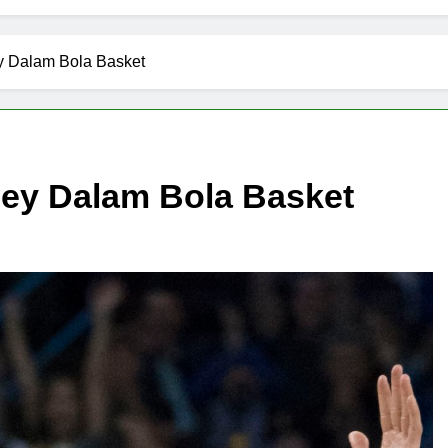
y Dalam Bola Basket
sey Dalam Bola Basket