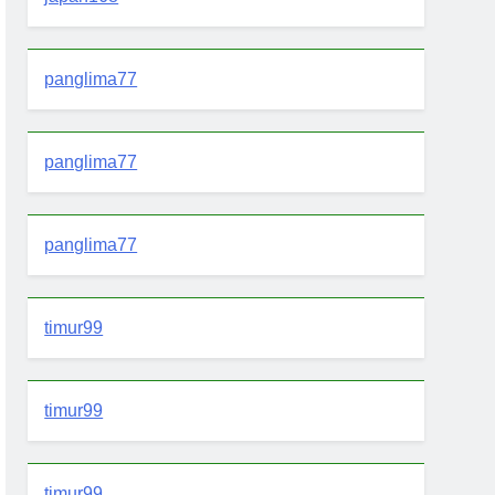
panglima77
panglima77
panglima77
timur99
timur99
timur99