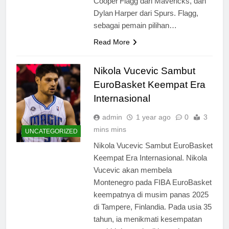
Cooper Flagg dari Mavericks, dan
Dylan Harper dari Spurs. Flagg,
sebagai pemain pilihan…
Read More
Nikola Vucevic Sambut
EuroBasket Keempat Era
Internasional
admin
1 year ago
0
3
mins mins
UNCATEGORIZED
Nikola Vucevic Sambut EuroBasket
Keempat Era Internasional. Nikola
Vucevic akan membela
Montenegro pada FIBA EuroBasket
keempatnya di musim panas 2025
di Tampere, Finlandia. Pada usia 35
tahun, ia menikmati kesempatan