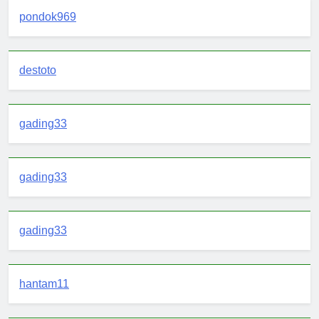
pondok969
destoto
gading33
gading33
gading33
hantam11