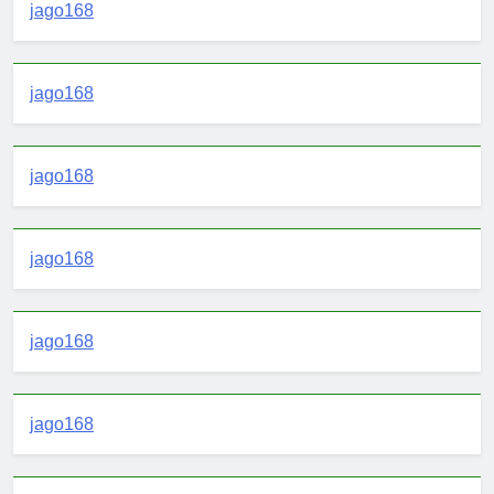
jago168
jago168
jago168
jago168
jago168
jago168