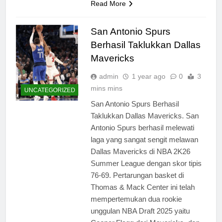
Read More
San Antonio Spurs
Berhasil Taklukkan Dallas
Mavericks
admin
1 year ago
0
3
mins mins
UNCATEGORIZED
San Antonio Spurs Berhasil
Taklukkan Dallas Mavericks. San
Antonio Spurs berhasil melewati
laga yang sangat sengit melawan
Dallas Mavericks di NBA 2K26
Summer League dengan skor tipis
76‑69. Pertarungan basket di
Thomas & Mack Center ini telah
mempertemukan dua rookie
unggulan NBA Draft 2025 yaitu