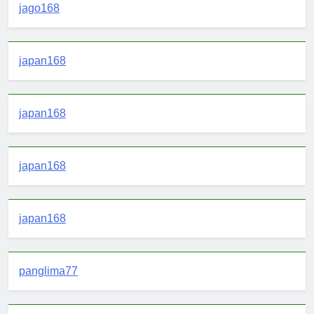
jago168
japan168
japan168
japan168
japan168
panglima77