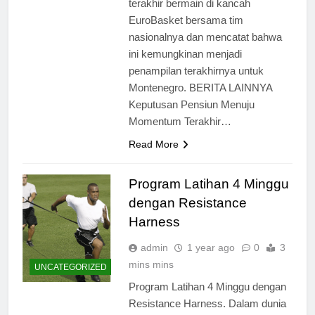
terakhir bermain di kancah
EuroBasket bersama tim
nasionalnya dan mencatat bahwa
ini kemungkinan menjadi
penampilan terakhirnya untuk
Montenegro. BERITA LAINNYA
Keputusan Pensiun Menuju
Momentum Terakhir…
Read More
Program Latihan 4 Minggu
dengan Resistance
Harness
admin
1 year ago
0
3
mins mins
UNCATEGORIZED
Program Latihan 4 Minggu dengan
Resistance Harness. Dalam dunia