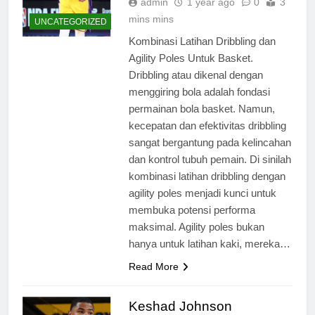
admin
1 year ago
0
3
mins mins
UNCATEGORIZED
Kombinasi Latihan Dribbling dan
Agility Poles Untuk Basket.
Dribbling atau dikenal dengan
menggiring bola adalah fondasi
permainan bola basket. Namun,
kecepatan dan efektivitas dribbling
sangat bergantung pada kelincahan
dan kontrol tubuh pemain. Di sinilah
kombinasi latihan dribbling dengan
agility poles menjadi kunci untuk
membuka potensi performa
maksimal. Agility poles bukan
hanya untuk latihan kaki, mereka…
Read More
Keshad Johnson