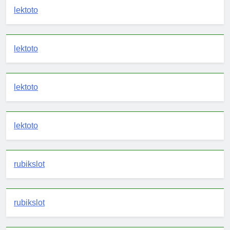
lektoto
lektoto
lektoto
lektoto
rubikslot
rubikslot