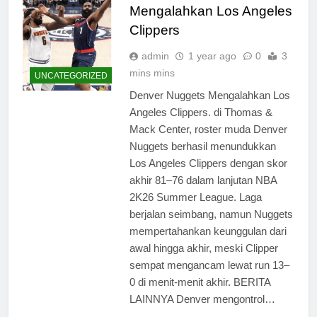
Mengalahkan Los Angeles
Clippers
admin
1 year ago
0
3
mins mins
UNCATEGORIZED
Denver Nuggets Mengalahkan Los
Angeles Clippers. di Thomas &
Mack Center, roster muda Denver
Nuggets berhasil menundukkan
Los Angeles Clippers dengan skor
akhir 81–76 dalam lanjutan NBA
2K26 Summer League. Laga
berjalan seimbang, namun Nuggets
mempertahankan keunggulan dari
awal hingga akhir, meski Clipper
sempat mengancam lewat run 13–
0 di menit-menit akhir. BERITA
LAINNYA Denver mengontrol…