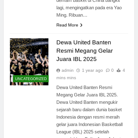
demam basket di China bangkit
lagi, mengingatkan pada era Yao
Ming. Ribuan…
Read More
Dewa United Banten
Resmi Megang Gelar
Juara IBL 2025
admin
1 year ago
0
4
mins mins
UNCATEGORIZED
Dewa United Banten Resmi
Megang Gelar Juara IBL 2025.
Dewa United Banten mengukir
sejarah baru dalam dunia basket
Indonesia dengan resmi meraih
gelar juara Indonesian Basketball
League (IBL) 2025 setelah