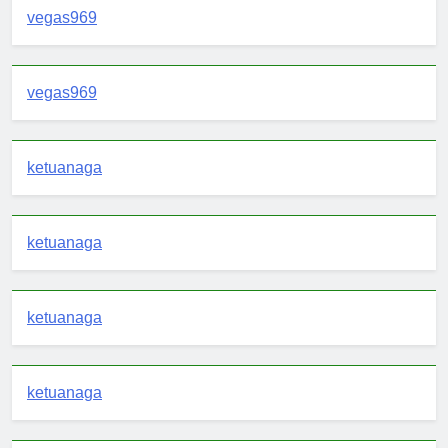
vegas969
vegas969
ketuanaga
ketuanaga
ketuanaga
ketuanaga