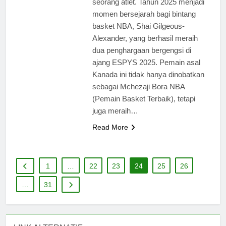
seorang atlet. Tahun 2025 menjadi
momen bersejarah bagi bintang
basket NBA, Shai Gilgeous-
Alexander, yang berhasil meraih
dua penghargaan bergengsi di
ajang ESPYS 2025. Pemain asal
Kanada ini tidak hanya dinobatkan
sebagai Mchezaji Bora NBA
(Pemain Basket Terbaik), tetapi
juga meraih…
Read More
1
…
22
23
24
25
26
…
31