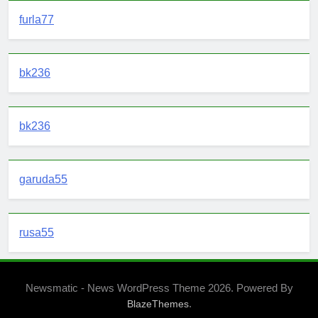
furla77
bk236
bk236
garuda55
rusa55
Newsmatic - News WordPress Theme 2026. Powered By
.
BlazeThemes