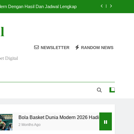
ern Dengan Hasil Dan Jadwal Lengkap
unia Modern 2026 Hadirkan Duel Sengit
l
tatistik Top Skor NBA Mei 2026 Terbaru
ktik Tim Underdog Kejutkan Playoff NBA
NEWSLETTER
RANDOM NEWS
t Digital
ern Dengan Hasil Dan Jadwal Lengkap
unia Modern 2026 Hadirkan Duel Sengit
tatistik Top Skor NBA Mei 2026 Terbaru
a Basket Dunia Modern 2026 Hadirkan Duel Sengit
nths Ago