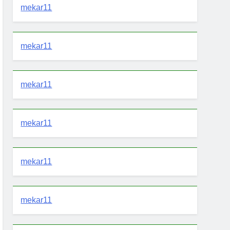
mekar11
mekar11
mekar11
mekar11
mekar11
mekar11