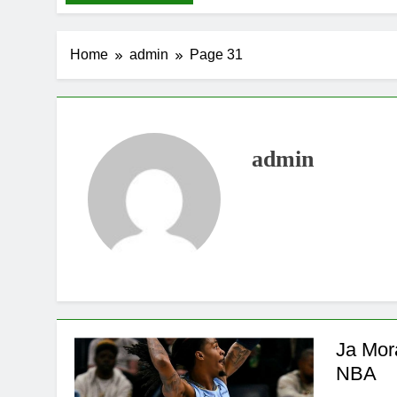
Home
admin
Page 31
admin
Ja Mor
NBA