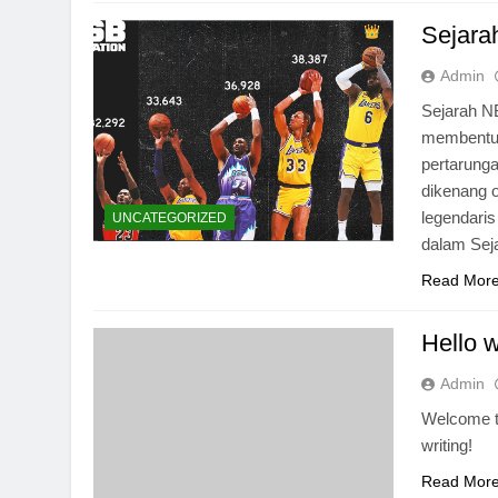
Sejara
Admin
Sejarah NB
membentuk 
pertarunga
dikenang o
legendari
UNCATEGORIZED
dalam Sej
Read Mor
Hello w
Admin
Welcome to 
writing!
Read Mor