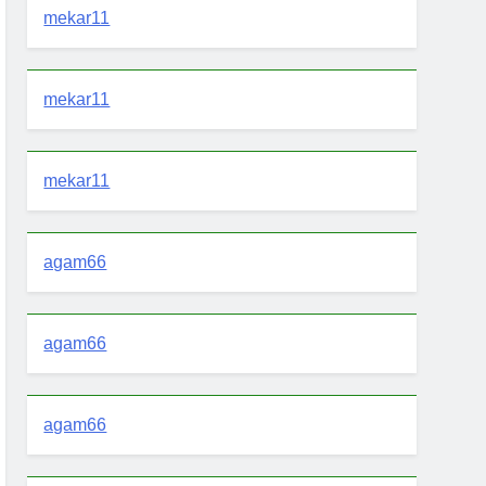
mekar11
mekar11
mekar11
agam66
agam66
agam66