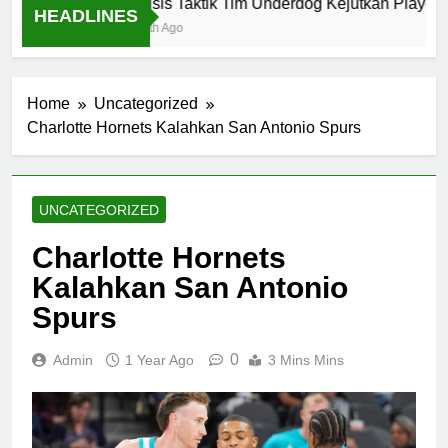
Analisis Taktik Tim Underdog Kejutkan Playoff N
HEADLINES
1 Month Ago
Home
Uncategorized
Charlotte Hornets Kalahkan San Antonio Spurs
UNCATEGORIZED
Charlotte Hornets
Kalahkan San Antonio
Spurs
0
Admin
1 Year Ago
3 Mins Mins