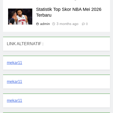
Statistik Top Skor NBA Mei 2026
Terbaru
admin
3 months ago
0
LINK ALTERNATIF :
mekar11
mekar11
mekar11