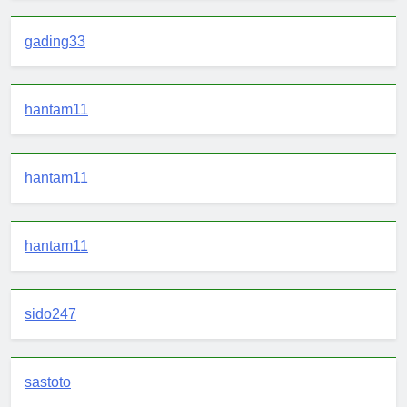
gading33
hantam11
hantam11
hantam11
sido247
sastoto