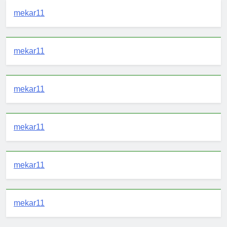
mekar11
mekar11
mekar11
mekar11
mekar11
mekar11