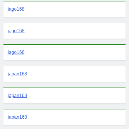
jago168
jago168
jago168
japan168
japan168
japan168