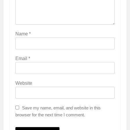
Name
*
Email
*
Website
Save my name, email, and website in this
browser for the next time I comment.