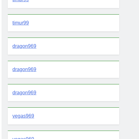
timur99
dragon969
dragon969
dragon969
vegas969