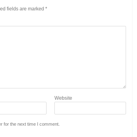
ed fields are marked
*
Website
r for the next time I comment.