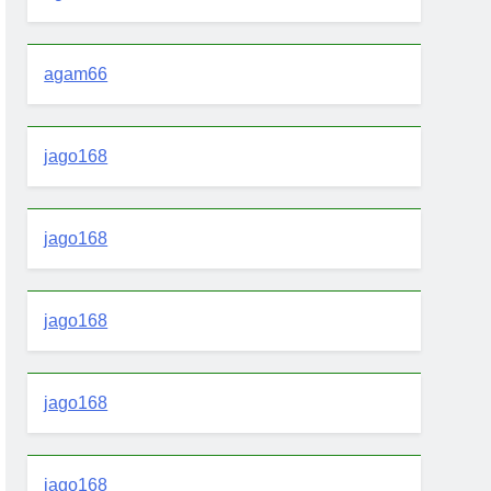
agam66
jago168
jago168
jago168
jago168
jago168