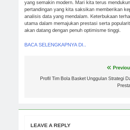
yang semakin modern. Mari kita terus mendukung
pertandingan yang kita saksikan memberikan kep
analisis data yang mendalam. Keterbukaan terhad
utama dalam memajukan prestasi serta popularit
akan datang dengan penuh optimisme tinggi.
BACA SELENGKAPNYA DI..
Post
Previou
navigation
Profil Tim Bola Basket Unggulan Strategi D
Presta
LEAVE A REPLY