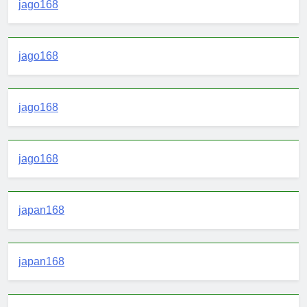
jago168
jago168
jago168
jago168
japan168
japan168