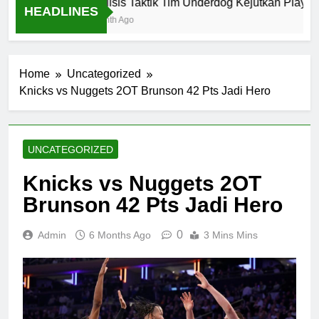
Analisis Taktik Tim Underdog Kejutkan Playoff 
HEADLINES
1 Month Ago
Home
Uncategorized
Knicks vs Nuggets 2OT Brunson 42 Pts Jadi Hero
UNCATEGORIZED
Knicks vs Nuggets 2OT
Brunson 42 Pts Jadi Hero
0
Admin
6 Months Ago
3 Mins Mins