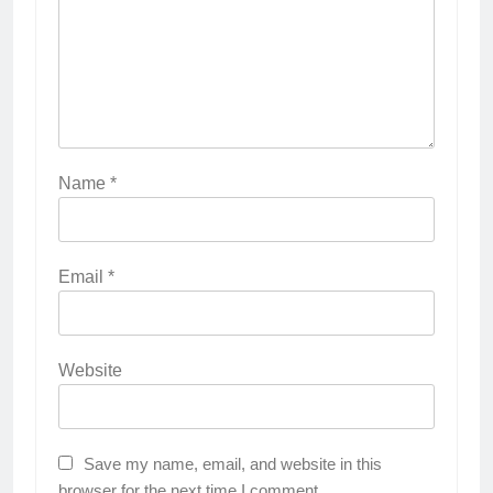
Name
*
Email
*
Website
Save my name, email, and website in this
browser for the next time I comment.