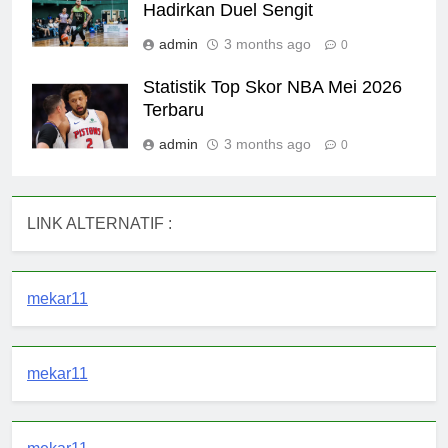
Hadirkan Duel Sengit
admin
3 months ago
0
Statistik Top Skor NBA Mei 2026
Terbaru
admin
3 months ago
0
LINK ALTERNATIF :
mekar11
mekar11