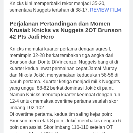
Knicks kini memperbaiki rekor menjadi 35-20,
sementara Nuggets tertahan di 38-17.
REVIEW FILM
Perjalanan Pertandingan dan Momen
Krusial: Knicks vs Nuggets 2OT Brunson
42 Pts Jadi Hero
Knicks memulai kuarter pertama dengan agresif,
memimpin 32-28 berkat tembakan tiga angka dari
Brunson dan Donte DiVincenzo. Nuggets bangkit di
kuarter kedua lewat permainan cepat Jamal Murray
dan Nikola Jokić, menyamakan kedudukan 58-58 di
paruh pertama. Kuarter ketiga menjadi milik Nuggets
yang unggul 88-82 berkat dominasi Jokić di paint.
Namun Knicks menutup kuarter keempat dengan run
12-4 untuk memaksa overtime pertama setelah skor
imbang 102-102.
Di overtime pertama, kedua tim saling kejar poin:
Brunson mencetak 8 poin, Jokić membalas dengan 6
poin dan assist. Skor imbang 110-110 setelah OT