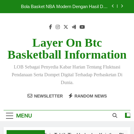
Skip
Bola Basket NBA Modern Dengan Hasil Dan
to
Jadwal Lengkap
content
Bola Basket Dunia Modern 2026 Hadirkan Duel
Sengit
Statistik Top Skor NBA Mei 2026 Terbaru
Layer On Btc
Analisis Taktik Tim Underdog Kejutkan Playoff
Basketball Information
NBA
Bola Basket NBA Modern Dengan Hasil Dan
Jadwal Lengkap
LOB Sebagai Penyedia Kabar Harian Tentang Fluktuasi
Bola Basket Dunia Modern 2026 Hadirkan Duel
Pendanaan Serta Dompet Digital Terhadap Perbasketan Di
Sengit
Dunia.
Statistik Top Skor NBA Mei 2026 Terbaru
NEWSLETTER
RANDOM NEWS
MENU