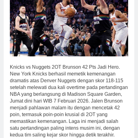
Knicks vs Nuggets 2OT Brunson 42 Pts Jadi Hero.
New York Knicks berhasil memetik kemenangan
dramatis atas Denver Nuggets dengan skor 118-115
setelah melewati dua kali overtime pada pertandingan
NBA yang berlangsung di Madison Square Garden,
Jumat dini hari WIB 7 Februari 2026. Jalen Brunson
menjadi pahlawan malam itu dengan mencetak 42
poin, termasuk poin-poin krusial di 2OT yang
memastikan kemenangan. Laga ini menjadi salah
satu pertandingan paling intens musim ini, dengan
kedua tim saling kejar skor hingga detik terakhir.