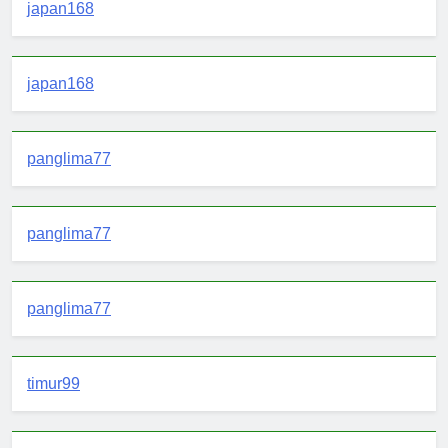
japan168
japan168
panglima77
panglima77
panglima77
timur99