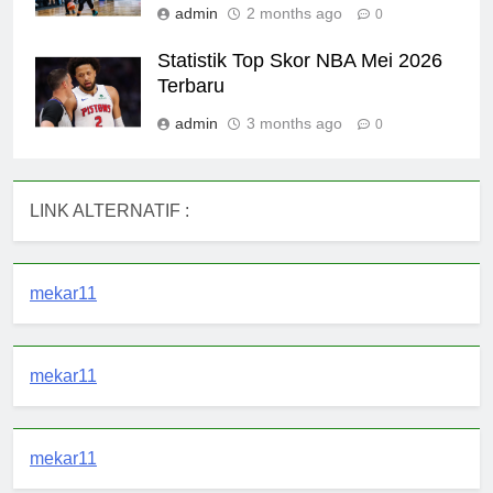
admin
2 months ago
0
Statistik Top Skor NBA Mei 2026
Terbaru
admin
3 months ago
0
LINK ALTERNATIF :
mekar11
mekar11
mekar11