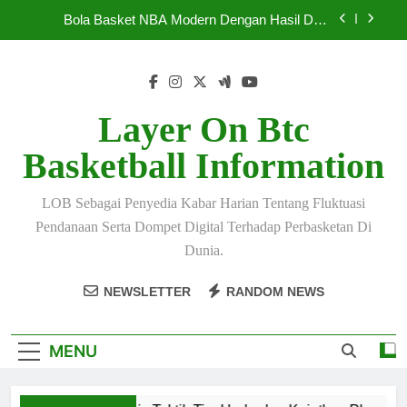
Skip
Bola Basket Dunia Modern 2026 Hadirkan Duel
to
Sengit
content
Statistik Top Skor NBA Mei 2026 Terbaru
Analisis Taktik Tim Underdog Kejutkan Playoff
NBA
Layer On Btc
Bola Basket NBA Modern Dengan Hasil Dan
Basketball Information
Jadwal Lengkap
Bola Basket Dunia Modern 2026 Hadirkan Duel
Sengit
LOB Sebagai Penyedia Kabar Harian Tentang Fluktuasi
Statistik Top Skor NBA Mei 2026 Terbaru
Pendanaan Serta Dompet Digital Terhadap Perbasketan Di
Dunia.
NEWSLETTER
RANDOM NEWS
MENU