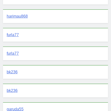
harimau868
furla77
furla77
bk236
bk236
garuda55