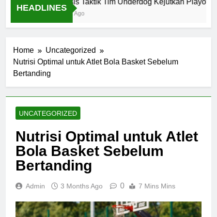
Analisis Taktik Tim Underdog Kejutkan Playoff NBA
HEADLINES
1 Month Ago
Home
Uncategorized
Nutrisi Optimal untuk Atlet Bola Basket Sebelum
Bertanding
UNCATEGORIZED
Nutrisi Optimal untuk Atlet
Bola Basket Sebelum
Bertanding
0
Admin
3 Months Ago
7 Mins Mins