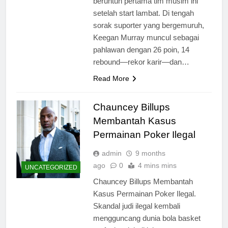
beruntun pertama tim musim ini
setelah start lambat. Di tengah
sorak suporter yang bergemuruh,
Keegan Murray muncul sebagai
pahlawan dengan 26 poin, 14
rebound—rekor karir—dan…
Read More
Chauncey Billups
Membantah Kasus
Permainan Poker Ilegal
admin
9 months
ago
0
4 mins mins
UNCATEGORIZED
Chauncey Billups Membantah
Kasus Permainan Poker Ilegal.
Skandal judi ilegal kembali
mengguncang dunia bola basket