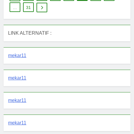
…
31
LINK ALTERNATIF :
mekar11
mekar11
mekar11
mekar11