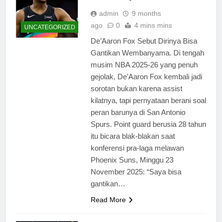
admin
9 months
ago
0
4 mins mins
UNCATEGORIZED
De’Aaron Fox Sebut Dirinya Bisa
Gantikan Wembanyama. Di tengah
musim NBA 2025-26 yang penuh
gejolak, De’Aaron Fox kembali jadi
sorotan bukan karena assist
kilatnya, tapi pernyataan berani soal
peran barunya di San Antonio
Spurs. Point guard berusia 28 tahun
itu bicara blak-blakan saat
konferensi pra-laga melawan
Phoenix Suns, Minggu 23
November 2025: “Saya bisa
gantikan…
Read More