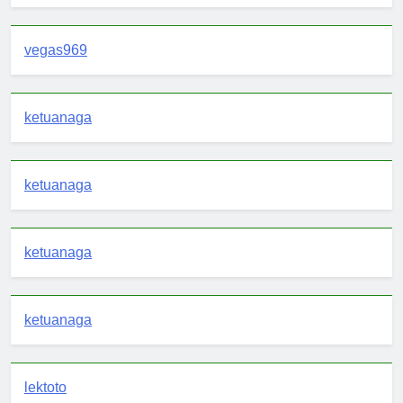
vegas969
ketuanaga
ketuanaga
ketuanaga
ketuanaga
lektoto