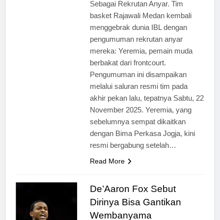
Sebagai Rekrutan Anyar. Tim
basket Rajawali Medan kembali
menggebrak dunia IBL dengan
pengumuman rekrutan anyar
mereka: Yeremia, pemain muda
berbakat dari frontcourt.
Pengumuman ini disampaikan
melalui saluran resmi tim pada
akhir pekan lalu, tepatnya Sabtu, 22
November 2025. Yeremia, yang
sebelumnya sempat dikaitkan
dengan Bima Perkasa Jogja, kini
resmi bergabung setelah…
Read More
De’Aaron Fox Sebut
Dirinya Bisa Gantikan
Wembanyama