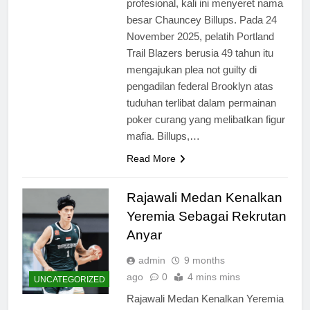
profesional, kali ini menyeret nama
besar Chauncey Billups. Pada 24
November 2025, pelatih Portland
Trail Blazers berusia 49 tahun itu
mengajukan plea not guilty di
pengadilan federal Brooklyn atas
tuduhan terlibat dalam permainan
poker curang yang melibatkan figur
mafia. Billups,…
Read More
Rajawali Medan Kenalkan
Yeremia Sebagai Rekrutan
Anyar
admin
9 months
ago
0
4 mins mins
UNCATEGORIZED
Rajawali Medan Kenalkan Yeremia