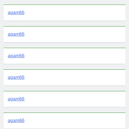
agam66
agam66
agam66
agam66
agam66
agam66