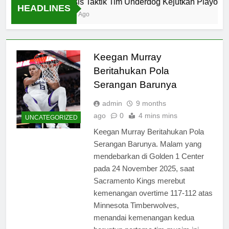
Analisis Taktik Tim Underdog Kejutkan Playoff NBA
HEADLINES
1 Month Ago
Keegan Murray
Beritahukan Pola
Serangan Barunya
admin
9 months
ago
0
4 mins mins
UNCATEGORIZED
Keegan Murray Beritahukan Pola
Serangan Barunya. Malam yang
mendebarkan di Golden 1 Center
pada 24 November 2025, saat
Sacramento Kings merebut
kemenangan overtime 117-112 atas
Minnesota Timberwolves,
menandai kemenangan kedua