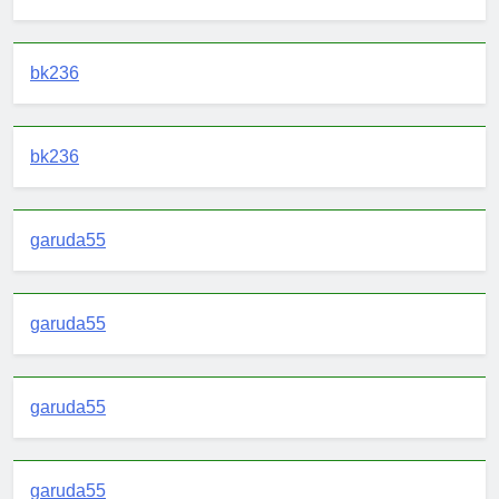
bk236
bk236
garuda55
garuda55
garuda55
garuda55