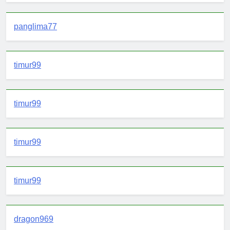
panglima77
timur99
timur99
timur99
timur99
dragon969