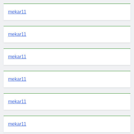
mekar11
mekar11
mekar11
mekar11
mekar11
mekar11