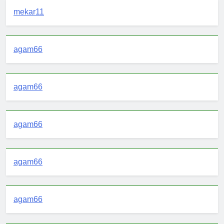
mekar11
agam66
agam66
agam66
agam66
agam66