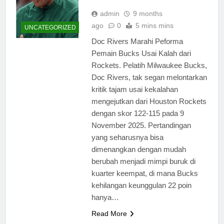
admin
9 months
ago
0
5 mins mins
UNCATEGORIZED
Doc Rivers Marahi Peforma
Pemain Bucks Usai Kalah dari
Rockets. Pelatih Milwaukee Bucks,
Doc Rivers, tak segan melontarkan
kritik tajam usai kekalahan
mengejutkan dari Houston Rockets
dengan skor 122-115 pada 9
November 2025. Pertandingan
yang seharusnya bisa
dimenangkan dengan mudah
berubah menjadi mimpi buruk di
kuarter keempat, di mana Bucks
kehilangan keunggulan 22 poin
hanya…
Read More