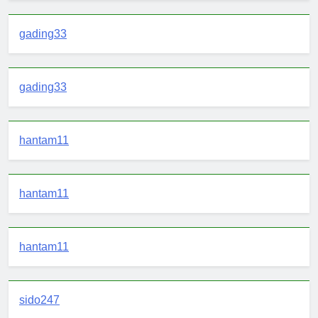
gading33
gading33
hantam11
hantam11
hantam11
sido247