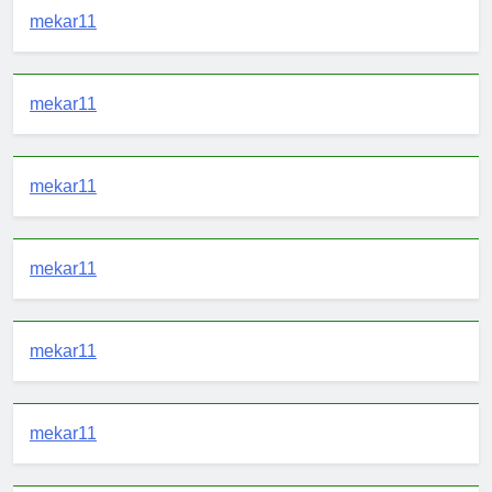
mekar11
mekar11
mekar11
mekar11
mekar11
mekar11