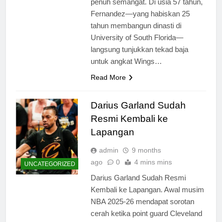
penuh semangat. Di usia 57 tahun,
Fernandez—yang habiskan 25
tahun membangun dinasti di
University of South Florida—
langsung tunjukkan tekad baja
untuk angkat Wings…
Read More
Darius Garland Sudah
Resmi Kembali ke
Lapangan
admin
9 months
ago
0
4 mins mins
UNCATEGORIZED
Darius Garland Sudah Resmi
Kembali ke Lapangan. Awal musim
NBA 2025-26 mendapat sorotan
cerah ketika point guard Cleveland