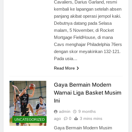
Cavaliers, Darius Garland, resmi
kembali ke lapangan setelah absen
panjang akibat operasi jempol kaki.
Debutnya datang pada Selasa
malam, 5 November, di Rocket
Mortgage FieldHouse, di mana
Cavs menghajar Philadelphia 76ers
dengan skor meyakinkan 132-121.
Pada usia…
Read More
Gaya Bermain Modern
Warnai Liga Basket Musim
Ini
admin
9 months
ago
0
3 mins mins
UNCATEGORIZED
Gaya Bermain Modern Musim