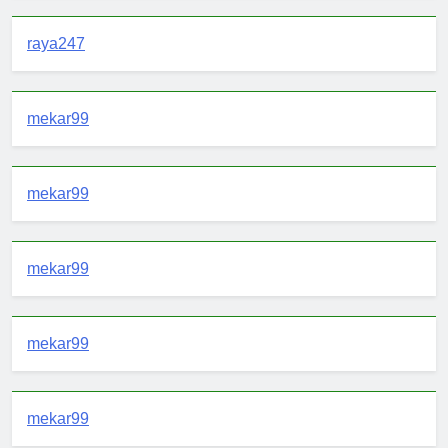
raya247
mekar99
mekar99
mekar99
mekar99
mekar99