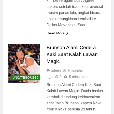
kini berseragam Los Angeles
Lakers setelah trade kontroversial
musim panas lalu, angkat bicara
soal kemungkinan kembali ke
Dallas Mavericks. Saat…
Read More
Brunson Alami Cedera
Kaki Saat Kalah Lawan
Magic
admin
9 months
ago
0
5 mins mins
UNCATEGORIZED
Brunson Alami Cedera Kaki Saat
Kalah Lawan Magic. Dunia basket
kembali dirundung kekhawatiran
saat Jalen Brunson, kapten New
York Knicks berusia 29 tahun,