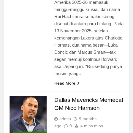
Amerika 2025-26 memasuki
minggu-minggu krusial, dan nama
Rui Hachimura semakin sering
disebut di antara para bintang. Pada
13 November 2025, setelah
kemenangan Lakers atas Charlotte
Hornets, dua nama besar—Luka
Doncic dan Marcus Smart—tak
segan memuji kontribusi forward
asal Jepang ini. “Rui sedang punya
musim yang…
Read More
Dallas Mavericks Memecat
GM Nico Harrison
admin
9 months
ago
0
4 mins mins