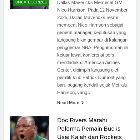
Dallas Mavericks Memecat GM
UNCATEGORIZED
Nico Harrison. Pada 12 November
2025, Dallas Mavericks resmi
memecat Nico Harrison sebagai
general manager, keputusan yang
langsung bikin gempar di kalangan
penggemar NBA. Pengumuman ini
keluar lewat konferensi pers
mendadak di American Airlines
Center, dipimpin langsung oleh
pemilik klub Patrick Dumont yang
baru pegang kendali sejak Mei lalu.
Harrison, yang…
Read More
Doc Rivers Marahi
Peforma Pemain Bucks
Usai Kalah dari Rockets