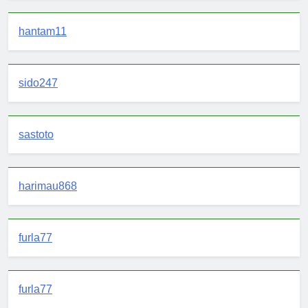
hantam11
sido247
sastoto
harimau868
furla77
furla77