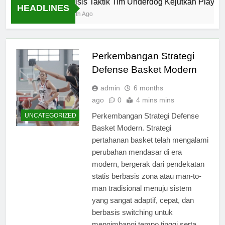
Analisis Taktik Tim Underdog Kejutkan Playoff 
HEADLINES
1 Month Ago
Perkembangan Strategi
Defense Basket Modern
admin
6 months
ago
0
4 mins mins
Perkembangan Strategi Defense
UNCATEGORIZED
Basket Modern. Strategi
pertahanan basket telah mengalami
perubahan mendasar di era
modern, bergerak dari pendekatan
statis berbasis zona atau man-to-
man tradisional menuju sistem
yang sangat adaptif, cepat, dan
berbasis switching untuk
mengimbangi tempo tinggi serta