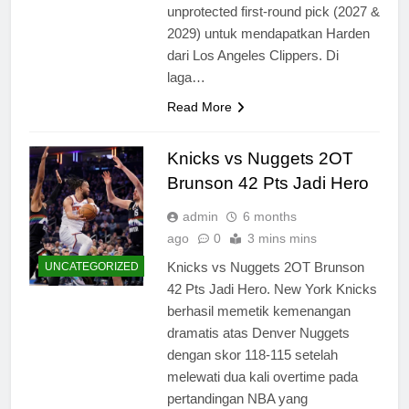
unprotected first-round pick (2027 &
2029) untuk mendapatkan Harden
dari Los Angeles Clippers. Di
laga…
Read More
Knicks vs Nuggets 2OT
Brunson 42 Pts Jadi Hero
admin
6 months
ago
0
3 mins mins
Knicks vs Nuggets 2OT Brunson
UNCATEGORIZED
42 Pts Jadi Hero. New York Knicks
berhasil memetik kemenangan
dramatis atas Denver Nuggets
dengan skor 118-115 setelah
melewati dua kali overtime pada
pertandingan NBA yang