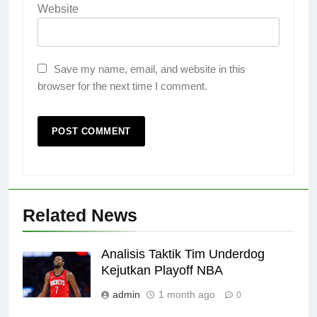
Website
Save my name, email, and website in this
browser for the next time I comment.
Related News
Analisis Taktik Tim Underdog
Kejutkan Playoff NBA
admin
1 month ago
0