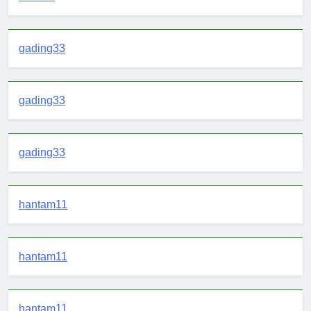
gading33
gading33
gading33
hantam11
hantam11
hantam11