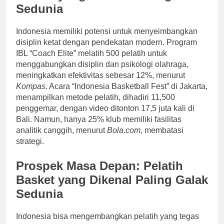
Sedunia
Indonesia memiliki potensi untuk menyeimbangkan
disiplin ketat dengan pendekatan modern. Program
IBL “Coach Elite” melatih 500 pelatih untuk
menggabungkan disiplin dan psikologi olahraga,
meningkatkan efektivitas sebesar 12%, menurut
Kompas
. Acara “Indonesia Basketball Fest” di Jakarta,
menampilkan metode pelatih, dihadiri 11,500
penggemar, dengan video ditonton 17,5 juta kali di
Bali. Namun, hanya 25% klub memiliki fasilitas
analitik canggih, menurut
Bola.com
, membatasi
strategi.
Prospek Masa Depan: Pelatih
Basket yang Dikenal Paling Galak
Sedunia
Indonesia bisa mengembangkan pelatih yang tegas