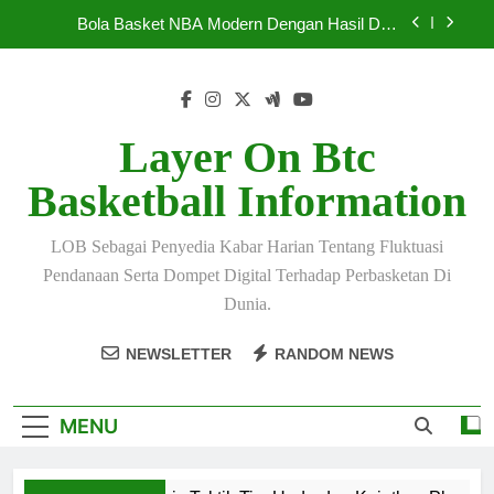
Skip
Bola Basket Dunia Modern 2026 Hadirkan Duel
to
Sengit
content
Statistik Top Skor NBA Mei 2026 Terbaru
Analisis Taktik Tim Underdog Kejutkan Playoff
Layer On Btc
NBA
Bola Basket NBA Modern Dengan Hasil Dan
Basketball Information
Jadwal Lengkap
Bola Basket Dunia Modern 2026 Hadirkan Duel
Sengit
LOB Sebagai Penyedia Kabar Harian Tentang Fluktuasi
Statistik Top Skor NBA Mei 2026 Terbaru
Pendanaan Serta Dompet Digital Terhadap Perbasketan Di
Dunia.
NEWSLETTER
RANDOM NEWS
MENU