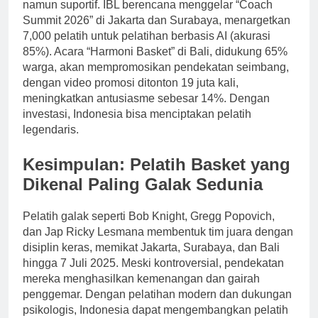
namun suportif. IBL berencana menggelar “Coach
Summit 2026” di Jakarta dan Surabaya, menargetkan
7,000 pelatih untuk pelatihan berbasis AI (akurasi
85%). Acara “Harmoni Basket” di Bali, didukung 65%
warga, akan mempromosikan pendekatan seimbang,
dengan video promosi ditonton 19 juta kali,
meningkatkan antusiasme sebesar 14%. Dengan
investasi, Indonesia bisa menciptakan pelatih
legendaris.
Kesimpulan: Pelatih Basket yang
Dikenal Paling Galak Sedunia
Pelatih galak seperti Bob Knight, Gregg Popovich,
dan Jap Ricky Lesmana membentuk tim juara dengan
disiplin keras, memikat Jakarta, Surabaya, dan Bali
hingga 7 Juli 2025. Meski kontroversial, pendekatan
mereka menghasilkan kemenangan dan gairah
penggemar. Dengan pelatihan modern dan dukungan
psikologis, Indonesia dapat mengembangkan pelatih