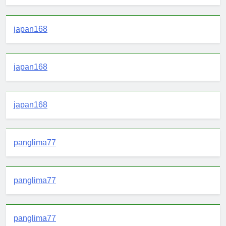
japan168
japan168
japan168
panglima77
panglima77
panglima77