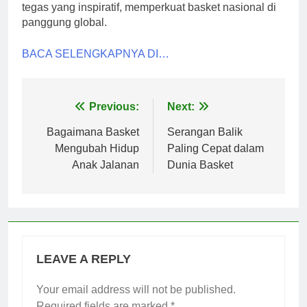
tegas yang inspiratif, memperkuat basket nasional di
panggung global.
BACA SELENGKAPNYA DI…
Post
Previous:
Next:
navigation
Bagaimana Basket
Serangan Balik
Mengubah Hidup
Paling Cepat dalam
Anak Jalanan
Dunia Basket
LEAVE A REPLY
Your email address will not be published.
Required fields are marked
*