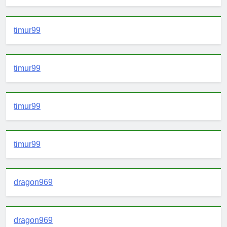
timur99
timur99
timur99
timur99
dragon969
dragon969