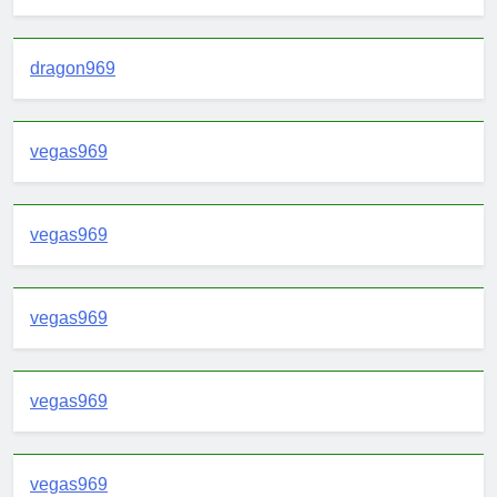
dragon969
vegas969
vegas969
vegas969
vegas969
vegas969