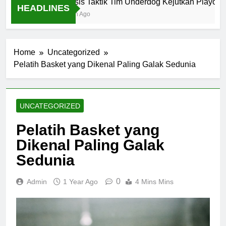
Analisis Taktik Tim Underdog Kejutkan Playoff NB
HEADLINES
1 Month Ago
Home
Uncategorized
Pelatih Basket yang Dikenal Paling Galak Sedunia
UNCATEGORIZED
Pelatih Basket yang
Dikenal Paling Galak
Sedunia
0
Admin
1 Year Ago
4 Mins Mins