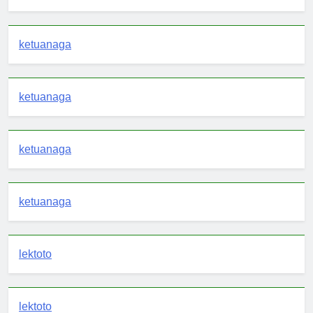
ketuanaga
ketuanaga
ketuanaga
ketuanaga
lektoto
lektoto