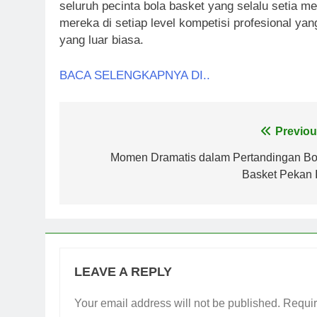
seluruh pecinta bola basket yang selalu setia 
mereka di setiap level kompetisi profesional yang
yang luar biasa.
BACA SELENGKAPNYA DI..
Post
Previou
navigation
Momen Dramatis dalam Pertandingan Bo
Basket Pekan I
LEAVE A REPLY
Your email address will not be published.
Requir