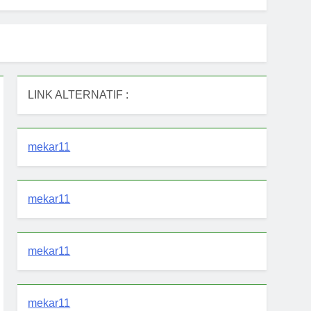
LINK ALTERNATIF :
mekar11
mekar11
mekar11
mekar11