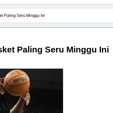
t Paling Seru Minggu Ini
ket Paling Seru Minggu Ini