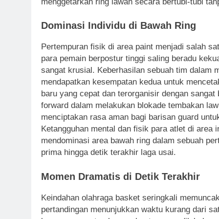
menggetarkan ring lawan secara bertubi-tubi tanp
Dominasi Individu di Bawah Ring
Pertempuran fisik di area paint menjadi salah s
para pemain berpostur tinggi saling beradu kek
sangat krusial. Keberhasilan sebuah tim dalam
mendapatkan kesempatan kedua untuk mencetak po
baru yang cepat dan terorganisir dengan sangat
forward dalam melakukan blokade tembakan lawa
menciptakan rasa aman bagi barisan guard untuk 
Ketangguhan mental dan fisik para atlet di area
mendominasi area bawah ring dalam sebuah pert
prima hingga detik terakhir laga usai.
Momen Dramatis di Detik Terakhir
Keindahan olahraga basket seringkali memunca
pertandingan menunjukkan waktu kurang dari sat