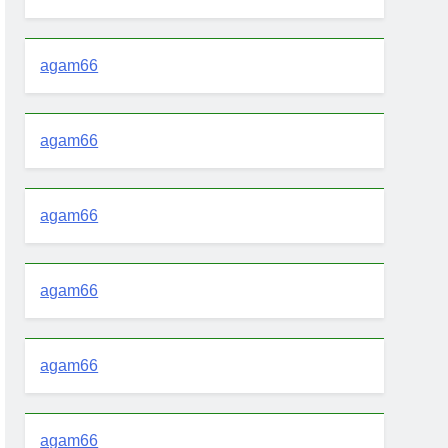
agam66
agam66
agam66
agam66
agam66
agam66