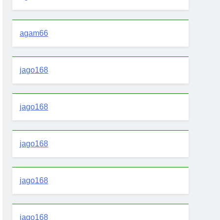
agam66
jago168
jago168
jago168
jago168
jago168