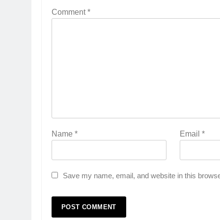
Comment
*
Name
*
Email
*
Save my name, email, and website in this browse