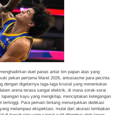
i menghadirkan duel panas antar tim papan atas yang
ki pekan pertama Maret 2026, antusiasme para pecinta
ing dengan digelarnya laga-laga krusial yang menentukan
alam arena terasa sangat elektrik, di mana sorak-sorai
s lapangan kayu yang mengkilap, menciptakan ketegangan
l tertinggi. Para pemain bintang menunjukkan dedikasi
 yang melampaui ekspektasi, mulai dari akurasi tembakan
d di bawah ring yang sangat sulit ditembus oleh lawan.