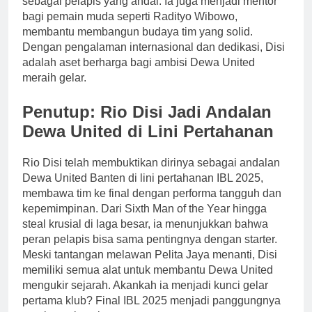
sebagai pelapis yang andal. Ia juga menjadi mentor
bagi pemain muda seperti Radityo Wibowo,
membantu membangun budaya tim yang solid.
Dengan pengalaman internasional dan dedikasi, Disi
adalah aset berharga bagi ambisi Dewa United
meraih gelar.
Penutup: Rio Disi Jadi Andalan
Dewa United di Lini Pertahanan
Rio Disi telah membuktikan dirinya sebagai andalan
Dewa United Banten di lini pertahanan IBL 2025,
membawa tim ke final dengan performa tangguh dan
kepemimpinan. Dari Sixth Man of the Year hingga
steal krusial di laga besar, ia menunjukkan bahwa
peran pelapis bisa sama pentingnya dengan starter.
Meski tantangan melawan Pelita Jaya menanti, Disi
memiliki semua alat untuk membantu Dewa United
mengukir sejarah. Akankah ia menjadi kunci gelar
pertama klub? Final IBL 2025 menjadi panggungnya