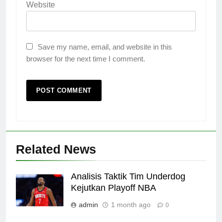
Website
Save my name, email, and website in this
browser for the next time I comment.
Related News
Analisis Taktik Tim Underdog
Kejutkan Playoff NBA
admin
1 month ago
0