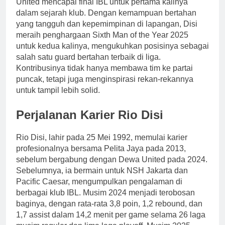
United mencapai final IBL untuk pertama kalinya
dalam sejarah klub. Dengan kemampuan bertahan
yang tangguh dan kepemimpinan di lapangan, Disi
meraih penghargaan Sixth Man of the Year 2025
untuk kedua kalinya, mengukuhkan posisinya sebagai
salah satu guard bertahan terbaik di liga.
Kontribusinya tidak hanya membawa tim ke partai
puncak, tetapi juga menginspirasi rekan-rekannya
untuk tampil lebih solid.
Perjalanan Karier Rio Disi
Rio Disi, lahir pada 25 Mei 1992, memulai karier
profesionalnya bersama Pelita Jaya pada 2013,
sebelum bergabung dengan Dewa United pada 2024.
Sebelumnya, ia bermain untuk NSH Jakarta dan
Pacific Caesar, mengumpulkan pengalaman di
berbagai klub IBL. Musim 2024 menjadi terobosan
baginya, dengan rata-rata 3,8 poin, 1,2 rebound, dan
1,7 assist dalam 14,2 menit per game selama 26 laga