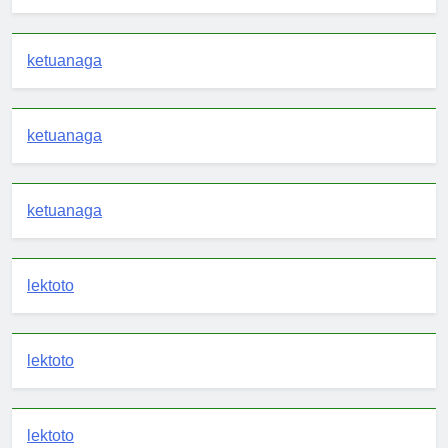
ketuanaga
ketuanaga
ketuanaga
lektoto
lektoto
lektoto