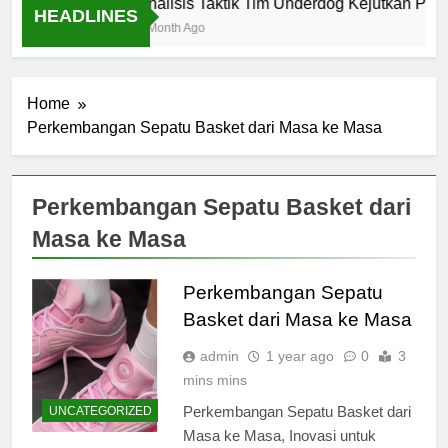
Analisis Taktik Tim Underdog Kejutkan Playof
HEADLINES
1 Month Ago
Home
Perkembangan Sepatu Basket dari Masa ke Masa
Perkembangan Sepatu Basket dari
Masa ke Masa
Perkembangan Sepatu
Basket dari Masa ke Masa
admin
1 year ago
0
3
mins mins
Perkembangan Sepatu Basket dari
UNCATEGORIZED
Masa ke Masa, Inovasi untuk