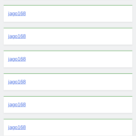
jago168
jago168
jago168
jago168
jago168
jago168