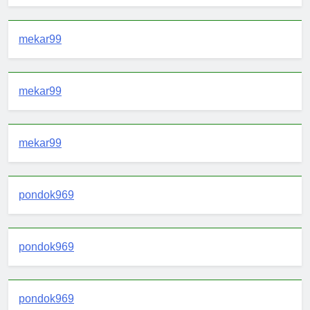
mekar99
mekar99
mekar99
pondok969
pondok969
pondok969