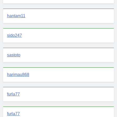
hantam11
sido247
sastoto
harimau868
furla77
furla77