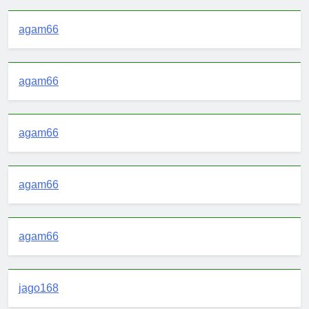
agam66
agam66
agam66
agam66
agam66
jago168