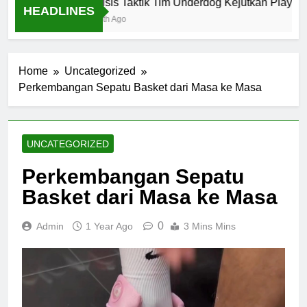
Analisis Taktik Tim Underdog Kejutkan Playoff 
HEADLINES
1 Month Ago
Home
Uncategorized
Perkembangan Sepatu Basket dari Masa ke Masa
UNCATEGORIZED
Perkembangan Sepatu
Basket dari Masa ke Masa
0
Admin
1 Year Ago
3 Mins Mins