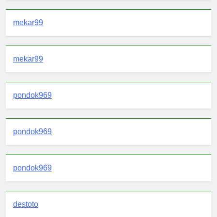
mekar99
mekar99
pondok969
pondok969
pondok969
destoto