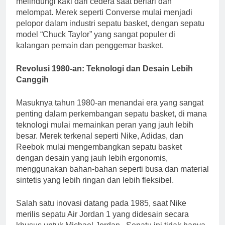
melindungi kaki dari cedera saat berlari dan
melompat. Merek seperti Converse mulai menjadi
pelopor dalam industri sepatu basket, dengan sepatu
model “Chuck Taylor” yang sangat populer di
kalangan pemain dan penggemar basket.
Revolusi 1980-an: Teknologi dan Desain Lebih
Canggih
Masuknya tahun 1980-an menandai era yang sangat
penting dalam perkembangan sepatu basket, di mana
teknologi mulai memainkan peran yang jauh lebih
besar. Merek terkenal seperti Nike, Adidas, dan
Reebok mulai mengembangkan sepatu basket
dengan desain yang jauh lebih ergonomis,
menggunakan bahan-bahan seperti busa dan material
sintetis yang lebih ringan dan lebih fleksibel.
Salah satu inovasi datang pada 1985, saat Nike
merilis sepatu Air Jordan 1 yang didesain secara