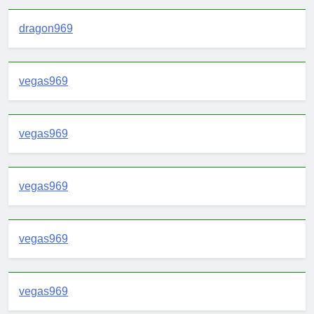
dragon969
vegas969
vegas969
vegas969
vegas969
vegas969