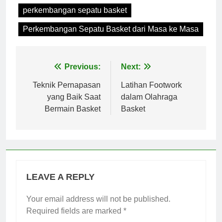
perkembangan sepatu basket
Perkembangan Sepatu Basket dari Masa ke Masa
Post
Previous:
Next:
navigation
Teknik Pernapasan
Latihan Footwork
yang Baik Saat
dalam Olahraga
Bermain Basket
Basket
LEAVE A REPLY
Your email address will not be published.
Required fields are marked
*