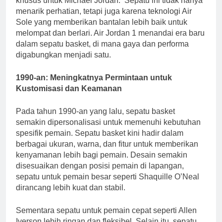
khusus untuk Michael Jordan. Sepatu ini tidak hanya
menarik perhatian, tetapi juga karena teknologi Air
Sole yang memberikan bantalan lebih baik untuk
melompat dan berlari. Air Jordan 1 menandai era baru
dalam sepatu basket, di mana gaya dan performa
digabungkan menjadi satu.
1990-an: Meningkatnya Permintaan untuk
Kustomisasi dan Keamanan
Pada tahun 1990-an yang lalu, sepatu basket
semakin dipersonalisasi untuk memenuhi kebutuhan
spesifik pemain. Sepatu basket kini hadir dalam
berbagai ukuran, warna, dan fitur untuk memberikan
kenyamanan lebih bagi pemain. Desain semakin
disesuaikan dengan posisi pemain di lapangan,
sepatu untuk pemain besar seperti Shaquille O’Neal
dirancang lebih kuat dan stabil.
Sementara sepatu untuk pemain cepat seperti Allen
Iverson lebih ringan dan fleksibel. Selain itu, sepatu