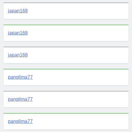
japan168
japan168
japan168
panglima77
panglima77
panglima77