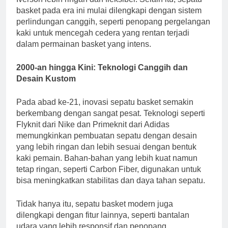
basket pada era ini mulai dilengkapi dengan sistem
perlindungan canggih, seperti penopang pergelangan
kaki untuk mencegah cedera yang rentan terjadi
dalam permainan basket yang intens.
2000-an hingga Kini: Teknologi Canggih dan
Desain Kustom
Pada abad ke-21, inovasi sepatu basket semakin
berkembang dengan sangat pesat. Teknologi seperti
Flyknit dari Nike dan Primeknit dari Adidas
memungkinkan pembuatan sepatu dengan desain
yang lebih ringan dan lebih sesuai dengan bentuk
kaki pemain. Bahan-bahan yang lebih kuat namun
tetap ringan, seperti Carbon Fiber, digunakan untuk
bisa meningkatkan stabilitas dan daya tahan sepatu.
Tidak hanya itu, sepatu basket modern juga
dilengkapi dengan fitur lainnya, seperti bantalan
udara yang lebih responsif dan penopang