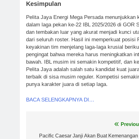
Kesimpulan
Pelita Jaya Energi Mega Persada menunjukkan
dalam laga pekan ke-22 IBL 2025/2026 di GOR So
dan tembakan luar yang akurat menjadi kunci ut
dari seluruh roster. Hasil ini memperkuat posis
keyakinan tim menjelang laga-laga krusial berik
pengingat bahwa mereka harus meningkatkan inten
bawah. IBL musim ini semakin kompetitif, dan k
Pelita Jaya adalah salah satu kandidat kuat ju
terbaik di sisa musim reguler. Kompetisi semak
punya karakter juara di setiap laga.
BACA SELENGKAPNYA DI…
Post
Previou
navigation
Pacific Caesar Janji Akan Buat Kemenangan 