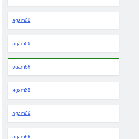
agam66
agam66
agam66
agam66
agam66
agam66