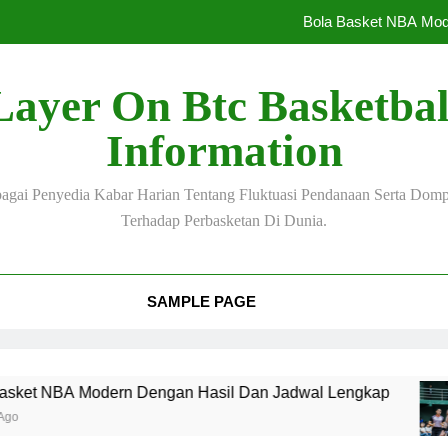
Bola Basket NBA Mod
Bola Basket D
Layer On Btc Basketbal
S
Information
Analisis Ta
gai Penyedia Kabar Harian Tentang Fluktuasi Pendanaan Serta Dompe
Bola Basket NBA Mod
Terhadap Perbasketan Di Dunia.
Bola Basket D
S
SAMPLE PAGE
dern Dengan Hasil Dan Jadwal Lengkap
Bola
2 Mon