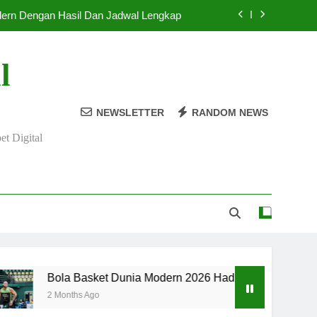
ern Dengan Hasil Dan Jadwal Lengkap
unia Modern 2026 Hadirkan Duel Sengit
l
tatistik Top Skor NBA Mei 2026 Terbaru
ktik Tim Underdog Kejutkan Playoff NBA
NEWSLETTER
RANDOM NEWS
t Digital
ern Dengan Hasil Dan Jadwal Lengkap
unia Modern 2026 Hadirkan Duel Sengit
tatistik Top Skor NBA Mei 2026 Terbaru
 Basket Dunia Modern 2026 Hadirkan Duel Sengit
ths Ago