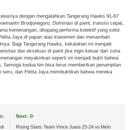
 kelasnya dengan mengalahkan Tangerang Hawks 91-67
emantri Brodjonegoro. Dominasi di paint, transisi cepat,
ama kemenangan, ditopang performa kolektif yang solid
i Pelita Jaya di papan atas klasemen dan menambah
utnya. Bagi Tangerang Hawks, kekalahan ini menjadi
sitas dan eksekusi di paint jika ingin keluar dari zona
emenangan meyakinkan seperti ini menjadi bukti bahwa
ara. Semoga kedua tim bisa terus memberikan penampilan
in seru, dan Pelita Jaya membuktikan bahwa mereka
s:
Next:
di
Rising Stars: Team Vince Juara 25-24 vs Melo