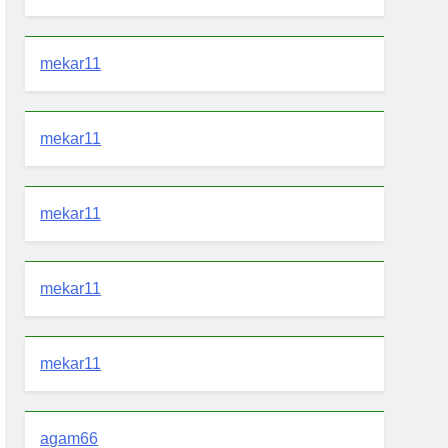
mekar11
mekar11
mekar11
mekar11
mekar11
agam66