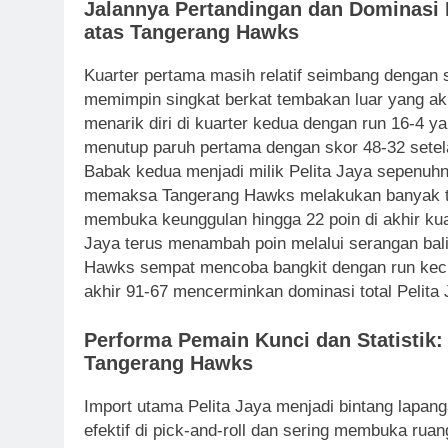
Jalannya Pertandingan dan Dominasi P
atas Tangerang Hawks
Kuarter pertama masih relatif seimbang dengan
memimpin singkat berkat tembakan luar yang ak
menarik diri di kuarter kedua dengan run 16-4 y
menutup paruh pertama dengan skor 48-32 setela
Babak kedua menjadi milik Pelita Jaya sepenuhny
memaksa Tangerang Hawks melakukan banyak turn
membuka keunggulan hingga 22 poin di akhir kuar
Jaya terus menambah poin melalui serangan bal
Hawks sempat mencoba bangkit dengan run kecil,
akhir 91-67 mencerminkan dominasi total Pelita Ja
Performa Pemain Kunci dan Statistik: 
Tangerang Hawks
Import utama Pelita Jaya menjadi bintang lapang
efektif di pick-and-roll dan sering membuka rua