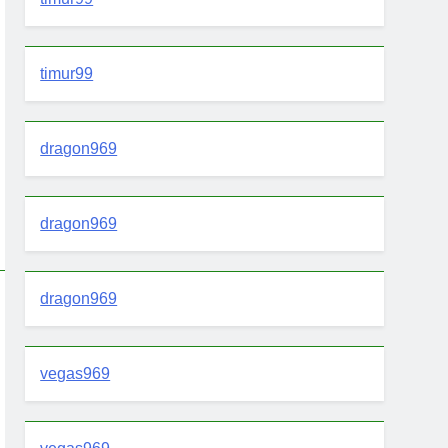
timur99
dragon969
dragon969
dragon969
vegas969