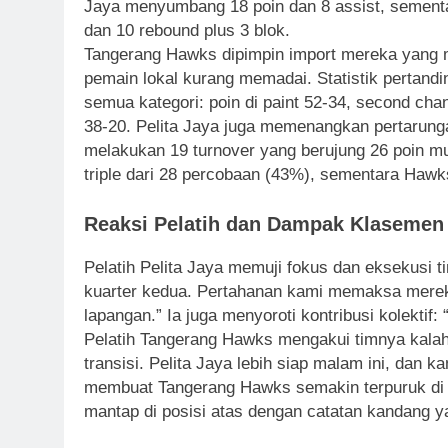
Jaya menyumbang 18 poin dan 8 assist, sement
dan 10 rebound plus 3 blok.
Tangerang Hawks dipimpin import mereka yang m
pemain lokal kurang memadai. Statistik pertand
semua kategori: poin di paint 52-34, second chan
38-20. Pelita Jaya juga memenangkan pertaru
melakukan 19 turnover yang berujung 26 poin mud
triple dari 28 percobaan (43%), sementara Hawk
Reaksi Pelatih dan Dampak Klasemen
Pelatih Pelita Jaya memuji fokus dan eksekusi t
kuarter kedua. Pertahanan kami memaksa mereka 
lapangan.” Ia juga menyoroti kontribusi kolektif:
Pelatih Tangerang Hawks mengakui timnya kalah 
transisi. Pelita Jaya lebih siap malam ini, dan ka
membuat Tangerang Hawks semakin terpuruk di 
mantap di posisi atas dengan catatan kandang ya