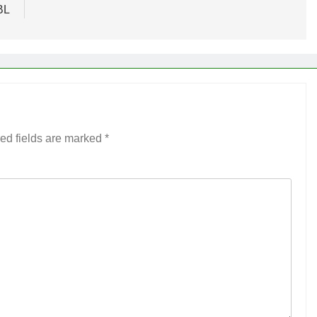
BL
ed fields are marked
*