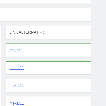
LINK ALTERNATIF :
mekar11
mekar11
mekar11
mekar11