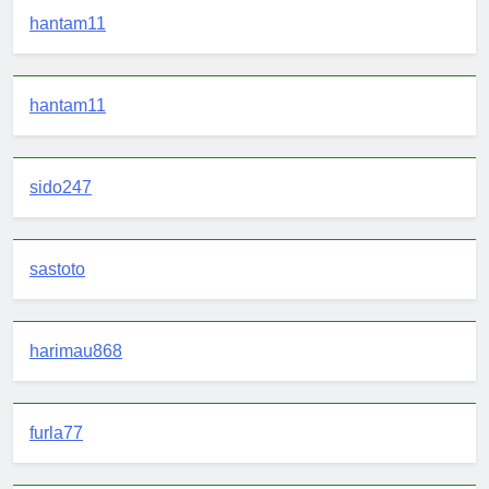
hantam11
hantam11
sido247
sastoto
harimau868
furla77