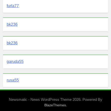
furla77
bk236
bk236
garuda55
rusa55
Newsmatic - News WordPress Theme 2026. Powered By
.
BlazeThemes