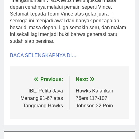
“mengambil alih”. NBA terus menunjukkan masa
depan cerahnya melalui pemain seperti Vince.
Selamat kepada Team Vince atas gelar juara—
semoga ini menjadi awal dari banyak pencapaian
besar di masa depan. Liga semakin seru, dan malam
ini sekali lagi menjadi bukti bahwa generasi baru
sudah siap bersinar.
BACA SELENGKAPNYA DI…
Post
Previous:
Next:
navigation
IBL: Pelita Jaya
Hawks Kalahkan
Menang 91-67 atas
76ers 117-107,
Tangerang Hawks
Johnson 32 Poin