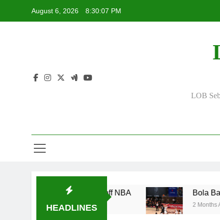
Skip
August 6, 2026
8:30:08 PM
to
content
LOB Seba
og Kejutkan Playoff NBA
Bola Basket NBA Mo
2 Months Ago
HEADLINES