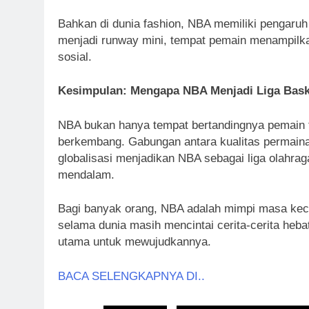
Bahkan di dunia fashion, NBA memiliki pengaruh
menjadi runway mini, tempat pemain menampilkan
sosial.
Kesimpulan: Mengapa NBA Menjadi Liga Baske
NBA bukan hanya tempat bertandingnya pemain t
berkembang. Gabungan antara kualitas permainan
globalisasi menjadikan NBA sebagai liga olahraga
mendalam.
Bagi banyak orang, NBA adalah mimpi masa kecil,
selama dunia masih mencintai cerita-cerita heb
utama untuk mewujudkannya.
BACA SELENGKAPNYA DI..