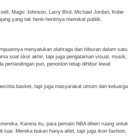
ssell, Magic Johnson, Larry Bird, Michael Jordan, Kobe
jang yang tak henti-hentinya memikat publik.
ampuannya menyatukan olahraga dan hiburan dalam satu
 soal skor akhir, tapi juga pengalaman visual, musik,
 pertandingan pun, penonton tetap dihibur lewat
pecinta basket, tapi juga masyarakat umum dan keluarga
mereka. Karena itu, para pemain NBA diberi ruang untuk
 luar. Mereka bukan hanya atlet, tapi juga ikon fashion,