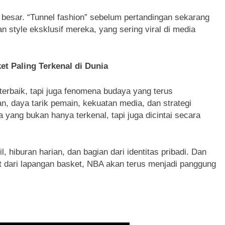
 besar. “Tunnel fashion” sebelum pertandingan sekarang
 style eksklusif mereka, yang sering viral di media
t Paling Terkenal di Dunia
erbaik, tapi juga fenomena budaya yang terus
, daya tarik pemain, kekuatan media, dan strategi
 yang bukan hanya terkenal, tapi juga dicintai secara
 hiburan harian, dan bagian dari identitas pribadi. Dan
at dari lapangan basket, NBA akan terus menjadi panggung