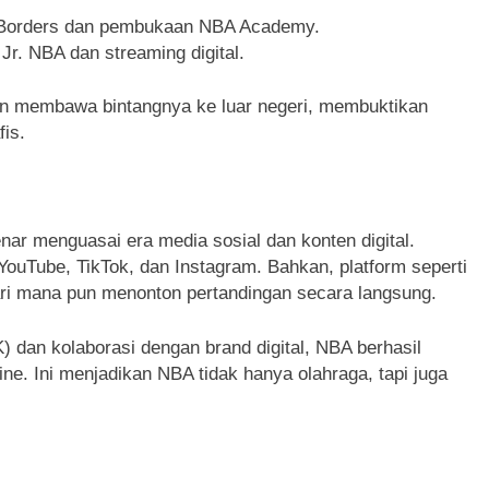
ut Borders dan pembukaan NBA Academy.
Jr. NBA dan streaming digital.
n membawa bintangnya ke luar negeri, membuktikan
is.
nar menguasai era media sosial dan konten digital.
YouTube, TikTok, dan Instagram. Bahkan, platform seperti
 mana pun menonton pertandingan secara langsung.
dan kolaborasi dengan brand digital, NBA berhasil
e. Ini menjadikan NBA tidak hanya olahraga, tapi juga