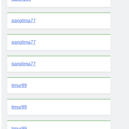
panglima77
panglima77
panglima77
timur99
timur99
timur99