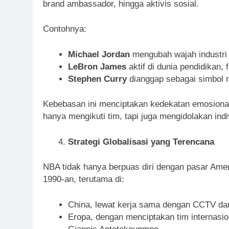
brand ambassador, hingga aktivis sosial.
Contohnya:
Michael Jordan
mengubah wajah industri 
LeBron James
aktif di dunia pendidikan, f
Stephen Curry
dianggap sebagai simbol 
Kebebasan ini menciptakan kedekatan emosional
hanya mengikuti tim, tapi juga mengidolakan indi
Strategi Globalisasi yang Terencana
NBA tidak hanya berpuas diri dengan pasar Ame
1990-an, terutama di:
China, lewat kerja sama dengan CCTV da
Eropa, dengan menciptakan tim internasi