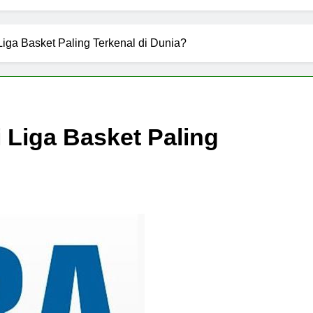
ga Basket Paling Terkenal di Dunia?
Liga Basket Paling