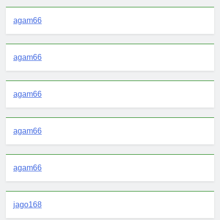
agam66
agam66
agam66
agam66
agam66
jago168