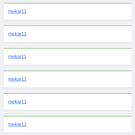
mekar11
mekar11
mekar11
mekar11
mekar11
mekar11