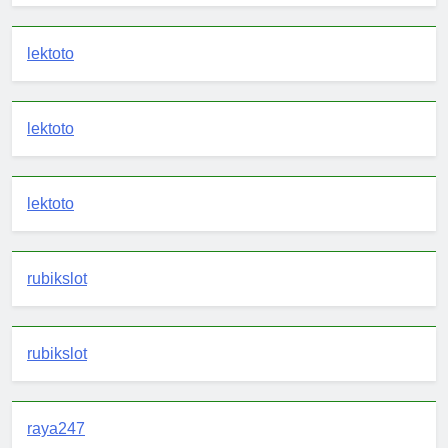
lektoto
lektoto
lektoto
rubikslot
rubikslot
raya247