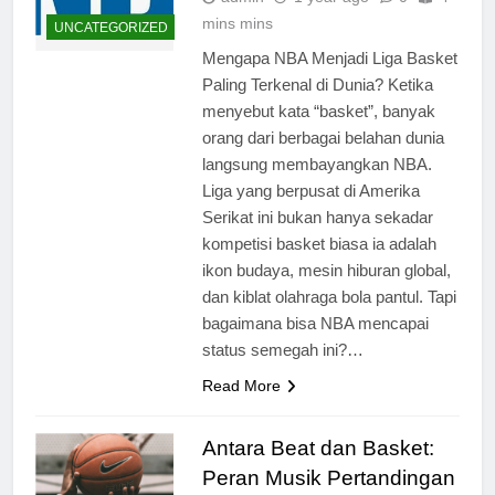
mins mins
UNCATEGORIZED
Mengapa NBA Menjadi Liga Basket
Paling Terkenal di Dunia? Ketika
menyebut kata “basket”, banyak
orang dari berbagai belahan dunia
langsung membayangkan NBA.
Liga yang berpusat di Amerika
Serikat ini bukan hanya sekadar
kompetisi basket biasa ia adalah
ikon budaya, mesin hiburan global,
dan kiblat olahraga bola pantul. Tapi
bagaimana bisa NBA mencapai
status semegah ini?…
Read More
Antara Beat dan Basket:
Peran Musik Pertandingan