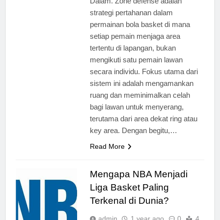
Dalam. Zone defense adalah
strategi pertahanan dalam
permainan bola basket di mana
setiap pemain menjaga area
tertentu di lapangan, bukan
mengikuti satu pemain lawan
secara individu. Fokus utama dari
sistem ini adalah mengamankan
ruang dan meminimalkan celah
bagi lawan untuk menyerang,
terutama dari area dekat ring atau
key area. Dengan begitu,…
Read More
Mengapa NBA Menjadi
Liga Basket Paling
Terkenal di Dunia?
admin
1 year ago
0
4