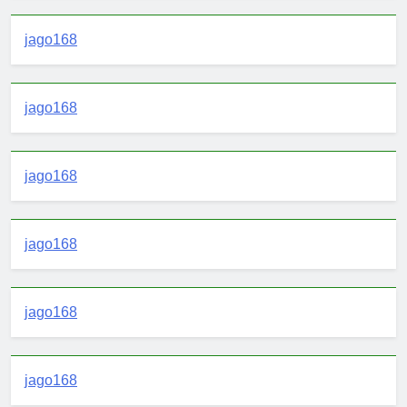
jago168
jago168
jago168
jago168
jago168
jago168