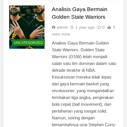
Analisis Gaya Bermain
Golden State Warriors
admin
1 year ago
0
3
mins mins
Analisis Gaya Bermain Golden
UNCATEGORIZED
State Warriors. Golden State
Warriors (GSW) telah menjadi
salah satu tim dominan dalam satu
dekade terakhir di NBA.
Kesuksesan mereka tidak lepas
dari gaya bermain basket yang
revolusioner, yang mengandalkan
tembakan tiga angka, pergerakan
bola cepat (ball movement), dan
pertahanan yang sangat solid.
Namun, seiring dengan
bertambahnya usia Stephen Curry