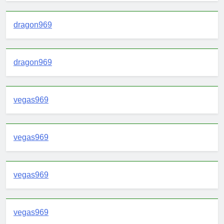
dragon969
dragon969
vegas969
vegas969
vegas969
vegas969