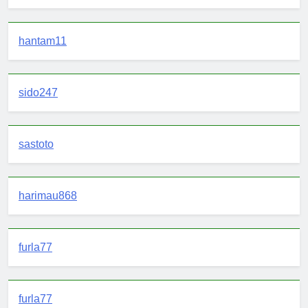
hantam11
sido247
sastoto
harimau868
furla77
furla77