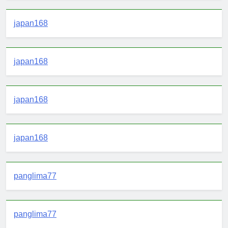
japan168
japan168
japan168
japan168
panglima77
panglima77